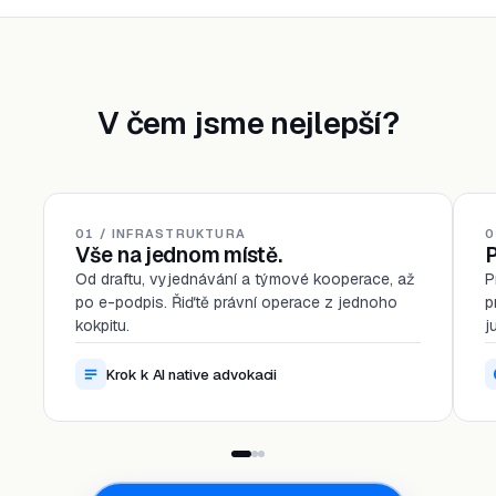
V čem jsme nejlepší?
01 / INFRASTRUKTURA
0
Vše na jednom místě.
P
Od draftu, vyjednávání a týmové kooperace, až
P
po e-podpis. Řiďtě právní operace z jednoho
p
kokpitu.
j
Krok k AI native advokacii